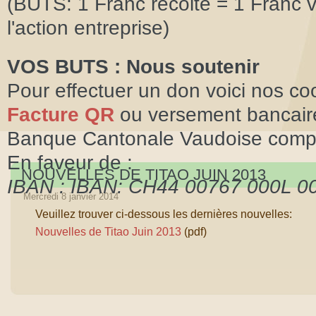
(BUTS: 1 Franc récolté = 1 Franc v
l'action entreprise)
VOS BUTS : Nous soutenir
Pour effectuer un don voici nos c
Facture QR
ou versement bancair
Banque Cantonale Vaudoise compt
En faveur de :
NOUVELLES DE TITAO JUIN 2013
IBAN : IBAN: CH44 00767 000L 0
Mercredi 8 janvier 2014
BIC/SWIFT: BCV L CH2lXX
Veuillez trouver ci-dessous les dernières nouvelles:
L 0012.09.95 Assoc. Bussig.uni Ti
Nouvelles de Titao Juin 2013
(pdf)
1030 Bussigny - Switzerland