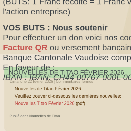
(BUTS: 1 Franc récolté = 1 Franc v
l'action entreprise)
VOS BUTS : Nous soutenir
Pour effectuer un don voici nos c
Facture QR
ou versement bancair
Banque Cantonale Vaudoise compt
En faveur de :
NOUVELLES DE TITAO FÉVRIER 2026
IBAN : IBAN: CH44 00767 000L 0
Dimanche 22 février 2026
|
Commentaires fermés
BIC/SWIFT: BCV L CH2lXX
Nouvelles de Titao Février 2026
L 0012.09.95 Assoc. Bussig.uni Ti
Veuillez trouver ci-dessous les dernières nouvelles:
Nouvelles Titao Février 2026
(pdf)
1030 Bussigny - Switzerland
Publié dans
Nouvelles de Titao